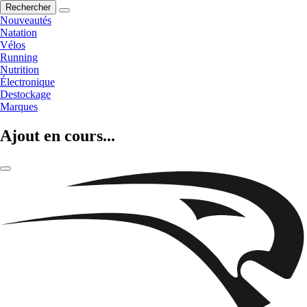
Rechercher
Nouveautés
Natation
Vélos
Running
Nutrition
Électronique
Destockage
Marques
Ajout en cours...