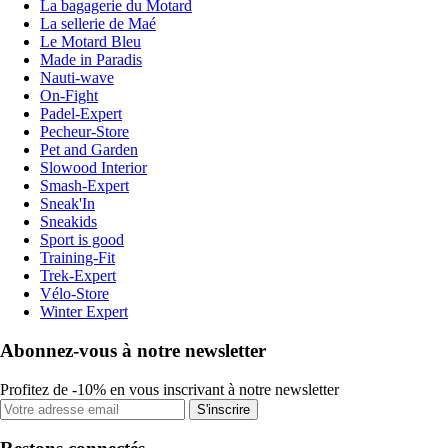
La bagagerie du Motard
La sellerie de Maé
Le Motard Bleu
Made in Paradis
Nauti-wave
On-Fight
Padel-Expert
Pecheur-Store
Pet and Garden
Slowood Interior
Smash-Expert
Sneak'In
Sneakids
Sport is good
Training-Fit
Trek-Expert
Vélo-Store
Winter Expert
Abonnez-vous à notre newsletter
Profitez de -10% en vous inscrivant à notre newsletter
S'inscrire