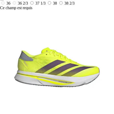
36
36 2/3
37 1/3
38
38 2/3
Ce champ est requis