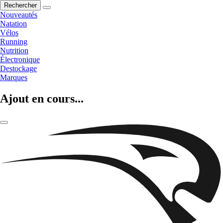
Rechercher
Nouveautés
Natation
Vélos
Running
Nutrition
Électronique
Destockage
Marques
Ajout en cours...