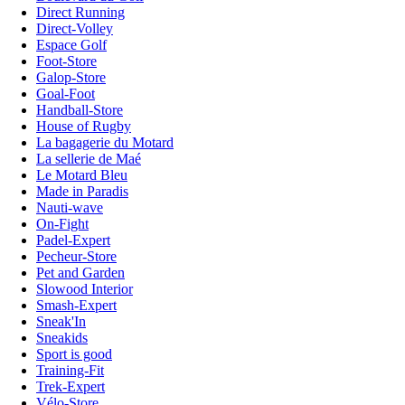
Direct Running
Direct-Volley
Espace Golf
Foot-Store
Galop-Store
Goal-Foot
Handball-Store
House of Rugby
La bagagerie du Motard
La sellerie de Maé
Le Motard Bleu
Made in Paradis
Nauti-wave
On-Fight
Padel-Expert
Pecheur-Store
Pet and Garden
Slowood Interior
Smash-Expert
Sneak'In
Sneakids
Sport is good
Training-Fit
Trek-Expert
Vélo-Store