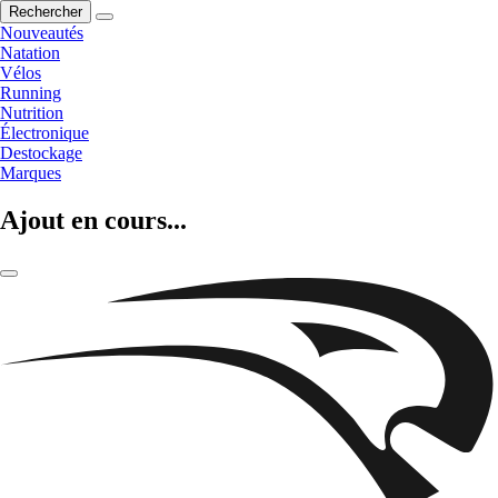
Rechercher
Nouveautés
Natation
Vélos
Running
Nutrition
Électronique
Destockage
Marques
Ajout en cours...