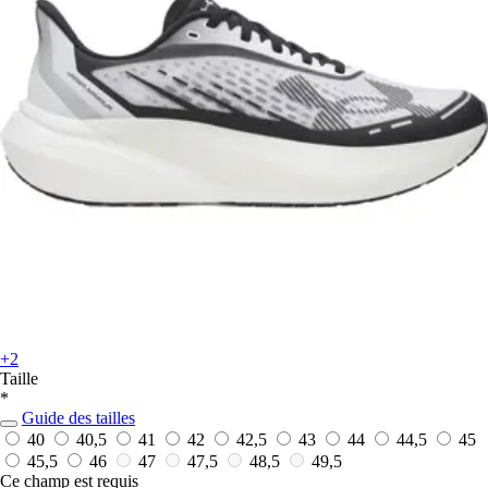
+2
Taille
*
Guide des tailles
40
40,5
41
42
42,5
43
44
44,5
45
45,5
46
47
47,5
48,5
49,5
Ce champ est requis