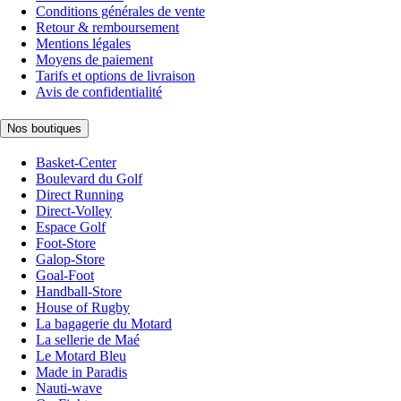
Conditions générales de vente
Retour & remboursement
Mentions légales
Moyens de paiement
Tarifs et options de livraison
Avis de confidentialité
Nos boutiques
Basket-Center
Boulevard du Golf
Direct Running
Direct-Volley
Espace Golf
Foot-Store
Galop-Store
Goal-Foot
Handball-Store
House of Rugby
La bagagerie du Motard
La sellerie de Maé
Le Motard Bleu
Made in Paradis
Nauti-wave