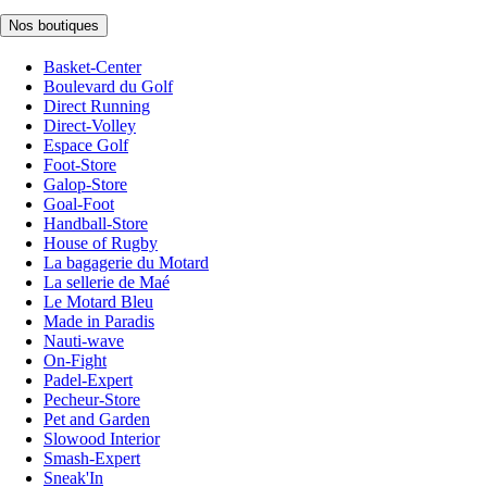
Nos boutiques
Basket-Center
Boulevard du Golf
Direct Running
Direct-Volley
Espace Golf
Foot-Store
Galop-Store
Goal-Foot
Handball-Store
House of Rugby
La bagagerie du Motard
La sellerie de Maé
Le Motard Bleu
Made in Paradis
Nauti-wave
On-Fight
Padel-Expert
Pecheur-Store
Pet and Garden
Slowood Interior
Smash-Expert
Sneak'In