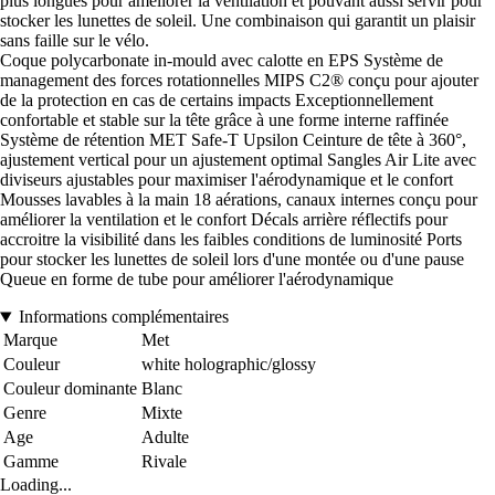
plus longues pour améliorer la ventilation et pouvant aussi servir pour
stocker les lunettes de soleil. Une combinaison qui garantit un plaisir
sans faille sur le vélo.
Coque polycarbonate in-mould avec calotte en EPS Système de
management des forces rotationnelles MIPS C2® conçu pour ajouter
de la protection en cas de certains impacts Exceptionnellement
confortable et stable sur la tête grâce à une forme interne raffinée
Système de rétention MET Safe-T Upsilon Ceinture de tête à 360°,
ajustement vertical pour un ajustement optimal Sangles Air Lite avec
diviseurs ajustables pour maximiser l'aérodynamique et le confort
Mousses lavables à la main 18 aérations, canaux internes conçu pour
améliorer la ventilation et le confort Décals arrière réflectifs pour
accroitre la visibilité dans les faibles conditions de luminosité Ports
pour stocker les lunettes de soleil lors d'une montée ou d'une pause
Queue en forme de tube pour améliorer l'aérodynamique
Informations complémentaires
Marque
Met
Couleur
white holographic/glossy
Couleur dominante
Blanc
Genre
Mixte
Age
Adulte
Gamme
Rivale
Loading...