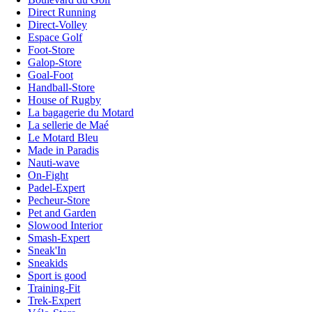
Direct Running
Direct-Volley
Espace Golf
Foot-Store
Galop-Store
Goal-Foot
Handball-Store
House of Rugby
La bagagerie du Motard
La sellerie de Maé
Le Motard Bleu
Made in Paradis
Nauti-wave
On-Fight
Padel-Expert
Pecheur-Store
Pet and Garden
Slowood Interior
Smash-Expert
Sneak'In
Sneakids
Sport is good
Training-Fit
Trek-Expert