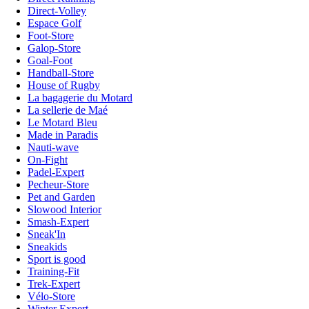
Direct-Volley
Espace Golf
Foot-Store
Galop-Store
Goal-Foot
Handball-Store
House of Rugby
La bagagerie du Motard
La sellerie de Maé
Le Motard Bleu
Made in Paradis
Nauti-wave
On-Fight
Padel-Expert
Pecheur-Store
Pet and Garden
Slowood Interior
Smash-Expert
Sneak'In
Sneakids
Sport is good
Training-Fit
Trek-Expert
Vélo-Store
Winter Expert