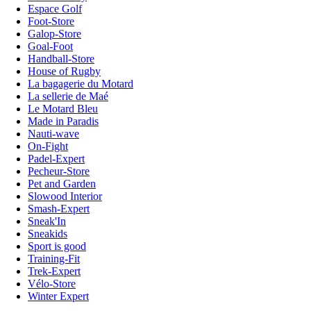
Espace Golf
Foot-Store
Galop-Store
Goal-Foot
Handball-Store
House of Rugby
La bagagerie du Motard
La sellerie de Maé
Le Motard Bleu
Made in Paradis
Nauti-wave
On-Fight
Padel-Expert
Pecheur-Store
Pet and Garden
Slowood Interior
Smash-Expert
Sneak'In
Sneakids
Sport is good
Training-Fit
Trek-Expert
Vélo-Store
Winter Expert