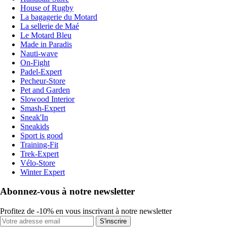
House of Rugby
La bagagerie du Motard
La sellerie de Maé
Le Motard Bleu
Made in Paradis
Nauti-wave
On-Fight
Padel-Expert
Pecheur-Store
Pet and Garden
Slowood Interior
Smash-Expert
Sneak'In
Sneakids
Sport is good
Training-Fit
Trek-Expert
Vélo-Store
Winter Expert
Abonnez-vous à notre newsletter
Profitez de -10% en vous inscrivant à notre newsletter
S'inscrire