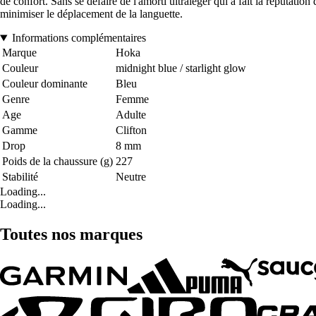
de confort. Sans se défaire de l'amorti ultraléger qui a fait la réputati
minimiser le déplacement de la languette.
Informations complémentaires
Marque
Hoka
Couleur
midnight blue / starlight glow
Couleur dominante
Bleu
Genre
Femme
Age
Adulte
Gamme
Clifton
Drop
8 mm
Poids de la chaussure (g)
227
Stabilité
Neutre
Loading...
Loading...
Toutes nos marques