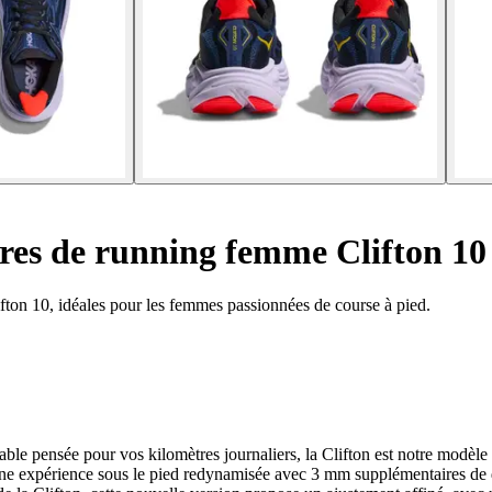
es de running femme Clifton 10
ton 10, idéales pour les femmes passionnées de course à pied.
ble pensée pour vos kilomètres journaliers, la Clifton est notre modèle
une expérience sous le pied redynamisée avec 3 mm supplémentaires de dr