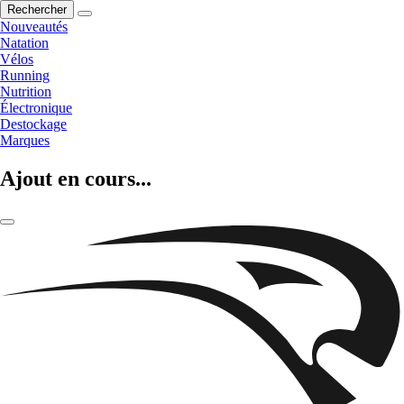
Rechercher
Nouveautés
Natation
Vélos
Running
Nutrition
Électronique
Destockage
Marques
Ajout en cours...