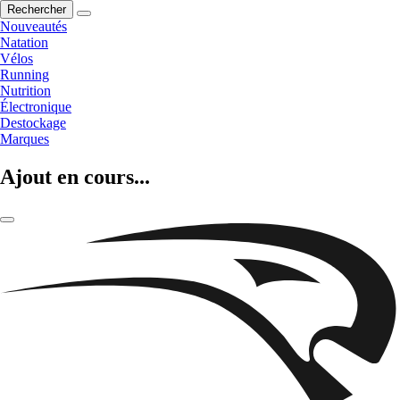
Rechercher
Nouveautés
Natation
Vélos
Running
Nutrition
Électronique
Destockage
Marques
Ajout en cours...