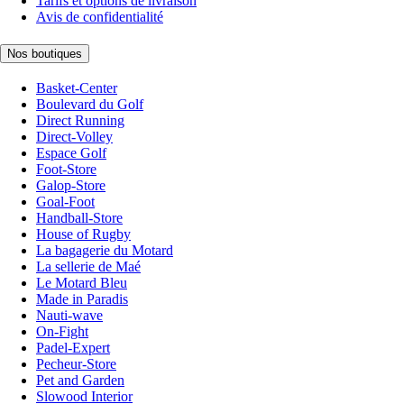
Tarifs et options de livraison
Avis de confidentialité
Nos boutiques
Basket-Center
Boulevard du Golf
Direct Running
Direct-Volley
Espace Golf
Foot-Store
Galop-Store
Goal-Foot
Handball-Store
House of Rugby
La bagagerie du Motard
La sellerie de Maé
Le Motard Bleu
Made in Paradis
Nauti-wave
On-Fight
Padel-Expert
Pecheur-Store
Pet and Garden
Slowood Interior