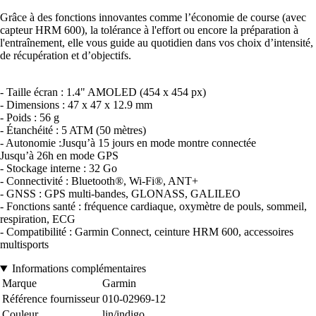
Grâce à des fonctions innovantes comme l’économie de course (avec
capteur HRM 600), la tolérance à l'effort ou encore la préparation à
l'entraînement, elle vous guide au quotidien dans vos choix d’intensité,
de récupération et d’objectifs.
- Taille écran : 1.4" AMOLED (454 x 454 px)
- Dimensions : 47 x 47 x 12.9 mm
- Poids : 56 g
- Étanchéité : 5 ATM (50 mètres)
- Autonomie :Jusqu’à 15 jours en mode montre connectée
Jusqu’à 26h en mode GPS
- Stockage interne : 32 Go
- Connectivité : Bluetooth®, Wi-Fi®, ANT+
- GNSS : GPS multi-bandes, GLONASS, GALILEO
- Fonctions santé : fréquence cardiaque, oxymètre de pouls, sommeil,
respiration, ECG
- Compatibilité : Garmin Connect, ceinture HRM 600, accessoires
multisports
Informations complémentaires
Marque
Garmin
Référence fournisseur
010-02969-12
Couleur
lin/indigo