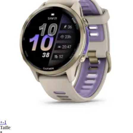
+-1
Taille
*