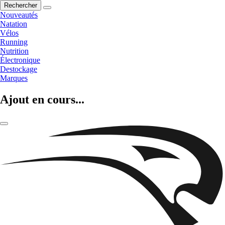
Rechercher
Nouveautés
Natation
Vélos
Running
Nutrition
Électronique
Destockage
Marques
Ajout en cours...