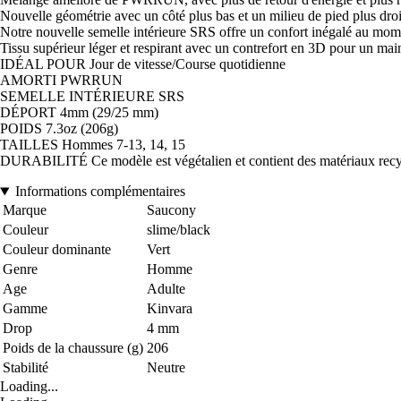
Nouvelle géométrie avec un côté plus bas et un milieu de pied plus droi
Notre nouvelle semelle intérieure SRS offre un confort inégalé au mome
Tissu supérieur léger et respirant avec un contrefort en 3D pour un main
IDÉAL POUR Jour de vitesse/Course quotidienne
AMORTI PWRRUN
SEMELLE INTÉRIEURE SRS
DÉPORT 4mm (29/25 mm)
POIDS 7.3oz (206g)
TAILLES Hommes 7-13, 14, 15
DURABILITÉ Ce modèle est végétalien et contient des matériaux recy
Informations complémentaires
Marque
Saucony
Couleur
slime/black
Couleur dominante
Vert
Genre
Homme
Age
Adulte
Gamme
Kinvara
Drop
4 mm
Poids de la chaussure (g)
206
Stabilité
Neutre
Loading...