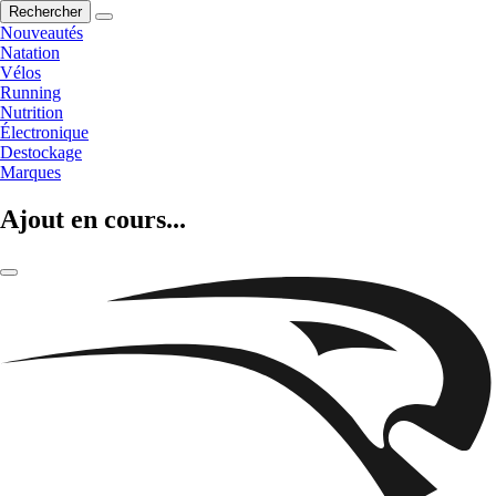
Rechercher
Nouveautés
Natation
Vélos
Running
Nutrition
Électronique
Destockage
Marques
Ajout en cours...