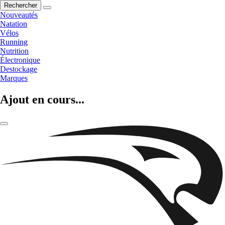
Rechercher
Nouveautés
Natation
Vélos
Running
Nutrition
Électronique
Destockage
Marques
Ajout en cours...