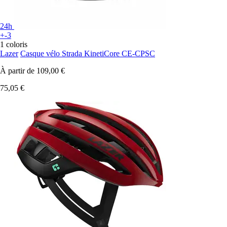
24h
+-3
1 coloris
Lazer
Casque vélo Strada KinetiCore CE-CPSC
À partir de
109,00 €
75,05 €