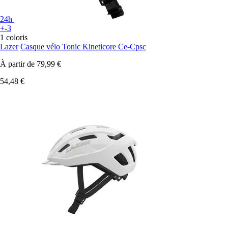
24h
+-3
1 coloris
Lazer
Casque vélo Tonic Kineticore Ce-Cpsc
À partir de
79,99 €
54,48 €