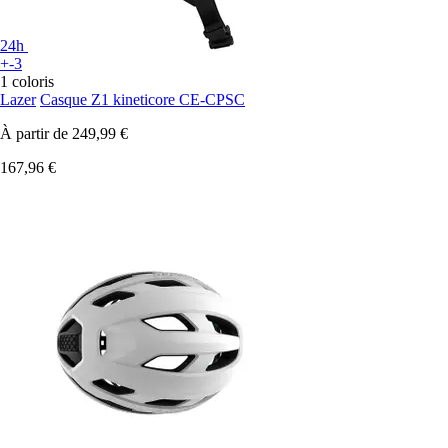
24h
+-3
1 coloris
Lazer
Casque Z1 kineticore CE-CPSC
À partir de
249,99 €
167,96 €