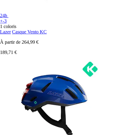
24h
+-3
1 coloris
Lazer
Casque Vento KC
À partir de
264,99 €
189,71 €