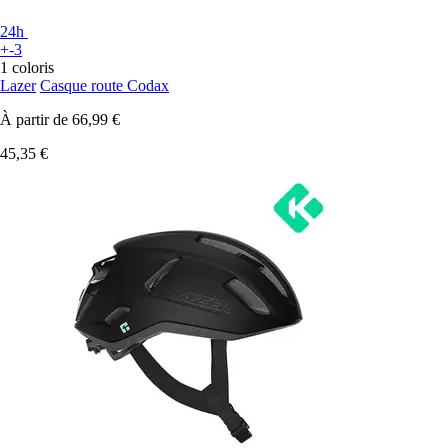
24h
+-3
1 coloris
Lazer
Casque route Codax
À partir de
66,99 €
45,35 €