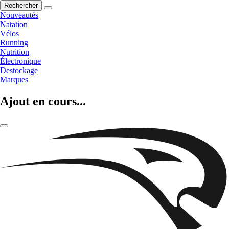
Rechercher
Nouveautés
Natation
Vélos
Running
Nutrition
Électronique
Destockage
Marques
Ajout en cours...