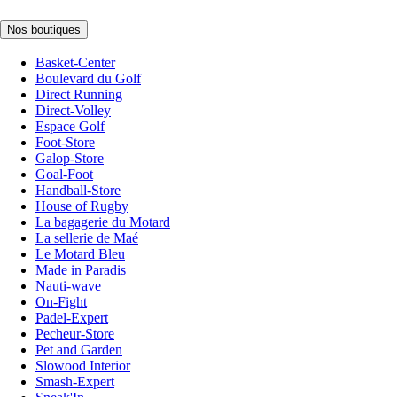
Nos boutiques
Basket-Center
Boulevard du Golf
Direct Running
Direct-Volley
Espace Golf
Foot-Store
Galop-Store
Goal-Foot
Handball-Store
House of Rugby
La bagagerie du Motard
La sellerie de Maé
Le Motard Bleu
Made in Paradis
Nauti-wave
On-Fight
Padel-Expert
Pecheur-Store
Pet and Garden
Slowood Interior
Smash-Expert