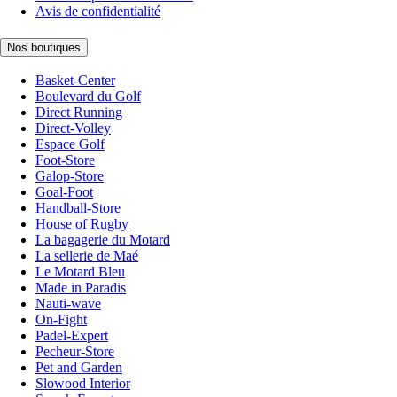
Avis de confidentialité
Nos boutiques
Basket-Center
Boulevard du Golf
Direct Running
Direct-Volley
Espace Golf
Foot-Store
Galop-Store
Goal-Foot
Handball-Store
House of Rugby
La bagagerie du Motard
La sellerie de Maé
Le Motard Bleu
Made in Paradis
Nauti-wave
On-Fight
Padel-Expert
Pecheur-Store
Pet and Garden
Slowood Interior