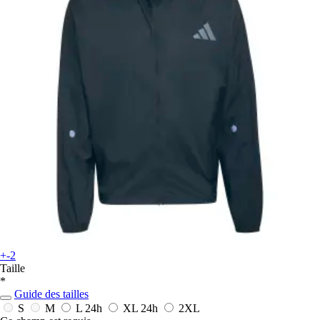
+-2
Taille
*
Guide des tailles
S
M
L
24h
XL
24h
2XL