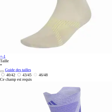
+-1
Taille
*
Guide des tailles
40/42
43/45
46/48
Ce champ est requis