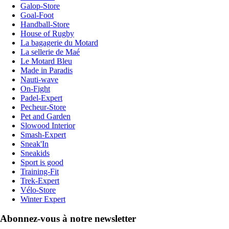
Galop-Store
Goal-Foot
Handball-Store
House of Rugby
La bagagerie du Motard
La sellerie de Maé
Le Motard Bleu
Made in Paradis
Nauti-wave
On-Fight
Padel-Expert
Pecheur-Store
Pet and Garden
Slowood Interior
Smash-Expert
Sneak'In
Sneakids
Sport is good
Training-Fit
Trek-Expert
Vélo-Store
Winter Expert
Abonnez-vous à notre newsletter