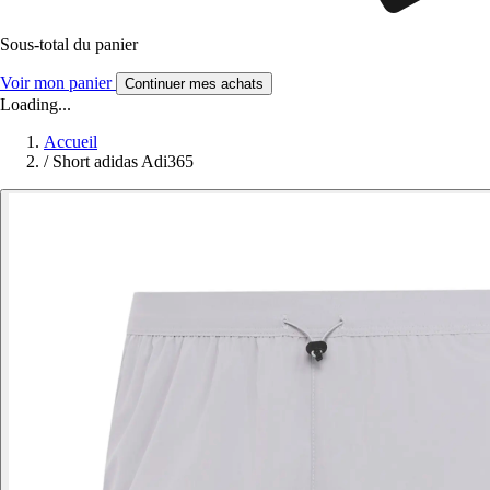
Sous-total du panier
Voir mon panier
Continuer mes achats
Loading...
Accueil
/
Short adidas Adi365