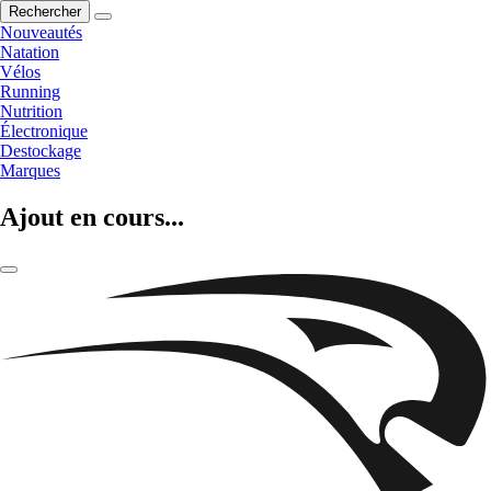
Rechercher
Nouveautés
Natation
Vélos
Running
Nutrition
Électronique
Destockage
Marques
Ajout en cours...