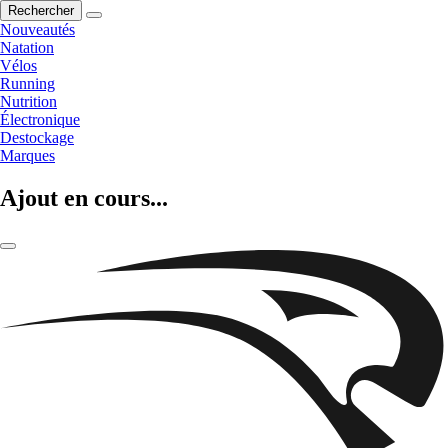
Rechercher
Nouveautés
Natation
Vélos
Running
Nutrition
Électronique
Destockage
Marques
Ajout en cours...