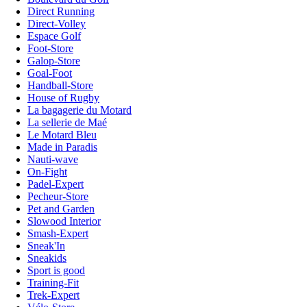
Direct Running
Direct-Volley
Espace Golf
Foot-Store
Galop-Store
Goal-Foot
Handball-Store
House of Rugby
La bagagerie du Motard
La sellerie de Maé
Le Motard Bleu
Made in Paradis
Nauti-wave
On-Fight
Padel-Expert
Pecheur-Store
Pet and Garden
Slowood Interior
Smash-Expert
Sneak'In
Sneakids
Sport is good
Training-Fit
Trek-Expert