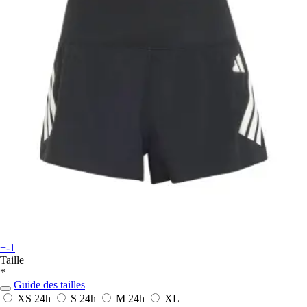
+-1
Taille
*
Guide des tailles
XS
24h
S
24h
M
24h
XL