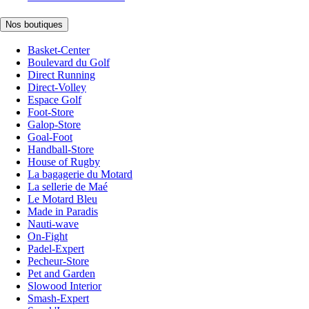
Nos boutiques
Basket-Center
Boulevard du Golf
Direct Running
Direct-Volley
Espace Golf
Foot-Store
Galop-Store
Goal-Foot
Handball-Store
House of Rugby
La bagagerie du Motard
La sellerie de Maé
Le Motard Bleu
Made in Paradis
Nauti-wave
On-Fight
Padel-Expert
Pecheur-Store
Pet and Garden
Slowood Interior
Smash-Expert