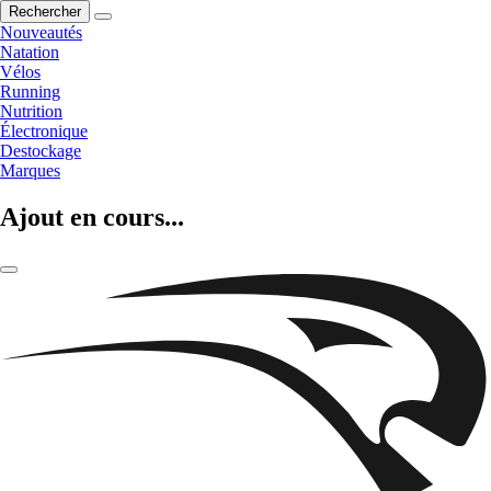
Rechercher
Nouveautés
Natation
Vélos
Running
Nutrition
Électronique
Destockage
Marques
Ajout en cours...