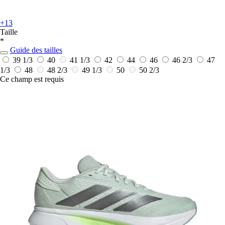
+13
Taille
*
Guide des tailles
39 1/3
40
41 1/3
42
44
46
46 2/3
47
1/3
48
48 2/3
49 1/3
50
50 2/3
Ce champ est requis