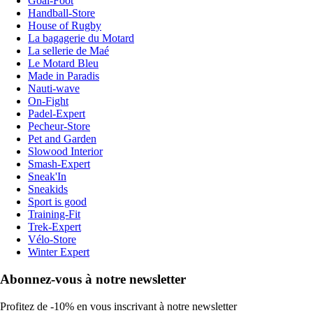
Goal-Foot
Handball-Store
House of Rugby
La bagagerie du Motard
La sellerie de Maé
Le Motard Bleu
Made in Paradis
Nauti-wave
On-Fight
Padel-Expert
Pecheur-Store
Pet and Garden
Slowood Interior
Smash-Expert
Sneak'In
Sneakids
Sport is good
Training-Fit
Trek-Expert
Vélo-Store
Winter Expert
Abonnez-vous à notre newsletter
Profitez de -10% en vous inscrivant à notre newsletter