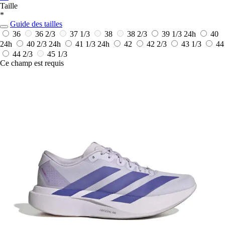
Taille
*
Guide des tailles
36
36 2/3
37 1/3
38
38 2/3
39 1/3
24h
40
24h
40 2/3
24h
41 1/3
24h
42
42 2/3
43 1/3
44
44 2/3
45 1/3
Ce champ est requis