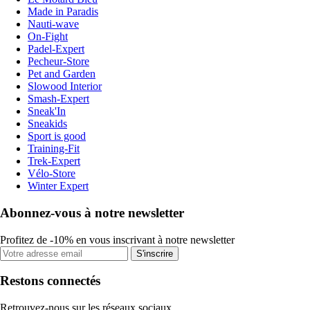
Made in Paradis
Nauti-wave
On-Fight
Padel-Expert
Pecheur-Store
Pet and Garden
Slowood Interior
Smash-Expert
Sneak'In
Sneakids
Sport is good
Training-Fit
Trek-Expert
Vélo-Store
Winter Expert
Abonnez-vous à notre newsletter
Profitez de -10% en vous inscrivant à notre newsletter
S'inscrire
Restons connectés
Retrouvez-nous sur les réseaux sociaux