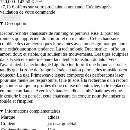
150,00 €
142,50 €
-5%
+7,13 €
offerts sur votre prochaine commande
Crédités après
validation de votre commande
Loading...
Description
Découvre notre chaussure de running Supernova Rise 3, pour les
runners qui apprécient du confort et du maintien. Cette chaussure
combine des caractéristiques innovantes avec un design pratique pour
une esthétique sport tendance. La technologie Dreamstrike+ offre un
amorti doux et stable, qui soutient tes mouvements. Les tiges sculptées
dans la semelle intermédiaire facilitent la transition du talon vers
l'avant-pied. La technologie Lighttraxion fournit une bonne accroche,
tandis que la zone de frappe latérale au talon permet des transitions en
douceur. La tige Primeweave légère comporte des perforations laser
pour une meilleure respirabilité. Que tu sois à la recherche d'un record
personnel ou que tu profites d'une course décontractée, tu te déplaceras
en toute confiance. Avec les 3 bandes adidas emblématiques et une
ingénierie bien pensée, cette chaussure est conçue pour dynamiser ta
foulée et t'inspirer.
Informations complémentaires
Marque
adidas
Couleur
jacris/argmet/talu
Couleur dominante
Vert