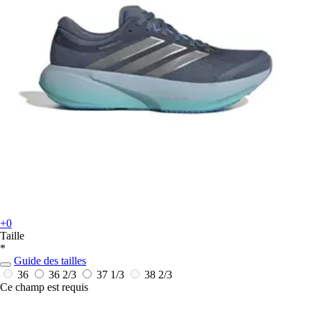
+0
Taille
*
Guide des tailles
36
36 2/3
37 1/3
38 2/3
Ce champ est requis