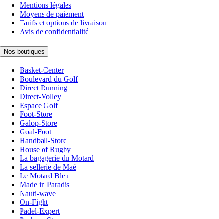
Mentions légales
Moyens de paiement
Tarifs et options de livraison
Avis de confidentialité
Nos boutiques
Basket-Center
Boulevard du Golf
Direct Running
Direct-Volley
Espace Golf
Foot-Store
Galop-Store
Goal-Foot
Handball-Store
House of Rugby
La bagagerie du Motard
La sellerie de Maé
Le Motard Bleu
Made in Paradis
Nauti-wave
On-Fight
Padel-Expert