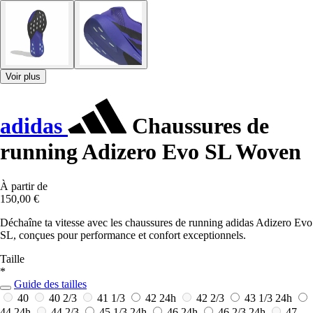
Voir plus
adidas
Chaussures de
running Adizero Evo SL Woven
À partir de
150,00 €
Déchaîne ta vitesse avec les chaussures de running adidas Adizero Evo
SL, conçues pour performance et confort exceptionnels.
Taille
*
Guide des tailles
40
40 2/3
41 1/3
42
24h
42 2/3
43 1/3
24h
44
24h
44 2/3
45 1/3
24h
46
24h
46 2/3
24h
47