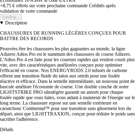
Économisez 10%
avec le code
EXTRA
+8,75 €
offerts sur votre prochaine commande
Crédités après
validation de votre commande
Loading...
Description
CHAUSSURES DE RUNNING LÉGÈRES CONÇUES POUR
BATTRE DES RECORDS
Prouvées être les chaussures les plus gagnantes au monde, la ligne
Adizero Adios Pro est le summum des chaussures de course Adizero.
L'Adios Pro 4 est faite pour les coureurs rapides qui veulent courir plus
vite, avec des caractéristiques améliorées conçues pour optimiser
l'efficacité en course. Nos ENERGYRODS 2.0 infusés de carbone
offrent une transition fluide du talon aux orteils pour une foulée
réactive et efficace. Dans la semelle intermédiaire, un nouveau point de
bascule améliore l'économie de course. Une double couche de notre
LIGHTSTRIKE PRO ultralégère garantit un amorti pour chaque
foulée rapide que vous faites, vous aidant à maintenir de l'énergie sur le
long terme. La chaussure repose sur une semelle extérieure en
caoutchouc Continental™ pour une transition sans glissement lors du
départ, ainsi que LIGHTTRAXION, conçue pour réduire le poids sans
sacrifier l'adhérence.
Détails