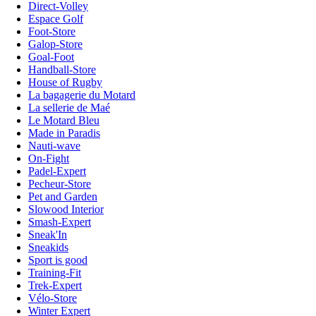
Direct-Volley
Espace Golf
Foot-Store
Galop-Store
Goal-Foot
Handball-Store
House of Rugby
La bagagerie du Motard
La sellerie de Maé
Le Motard Bleu
Made in Paradis
Nauti-wave
On-Fight
Padel-Expert
Pecheur-Store
Pet and Garden
Slowood Interior
Smash-Expert
Sneak'In
Sneakids
Sport is good
Training-Fit
Trek-Expert
Vélo-Store
Winter Expert