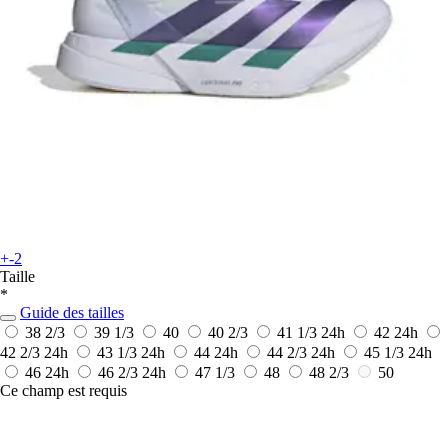
+-2
Taille
*
Guide des tailles
38 2/3
39 1/3
40
40 2/3
41 1/3
24h
42
24h
42 2/3
24h
43 1/3
24h
44
24h
44 2/3
24h
45 1/3
24h
46
24h
46 2/3
24h
47 1/3
48
48 2/3
50
Ce champ est requis