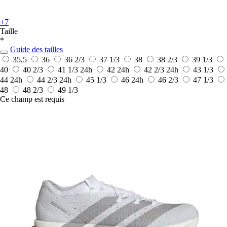
+7
Taille
*
Guide des tailles
35,5
36
36 2/3
37 1/3
38
38 2/3
39 1/3
40
40 2/3
41 1/3
24h
42
24h
42 2/3
24h
43 1/3
44
24h
44 2/3
24h
45 1/3
46
24h
46 2/3
47 1/3
48
48 2/3
49 1/3
Ce champ est requis