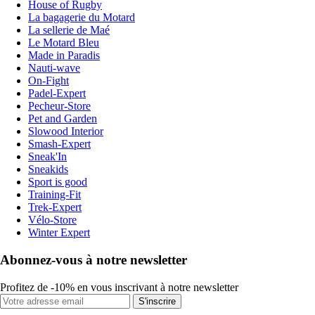
House of Rugby
La bagagerie du Motard
La sellerie de Maé
Le Motard Bleu
Made in Paradis
Nauti-wave
On-Fight
Padel-Expert
Pecheur-Store
Pet and Garden
Slowood Interior
Smash-Expert
Sneak'In
Sneakids
Sport is good
Training-Fit
Trek-Expert
Vélo-Store
Winter Expert
Abonnez-vous à notre newsletter
Profitez de -10% en vous inscrivant à notre newsletter
S'inscrire