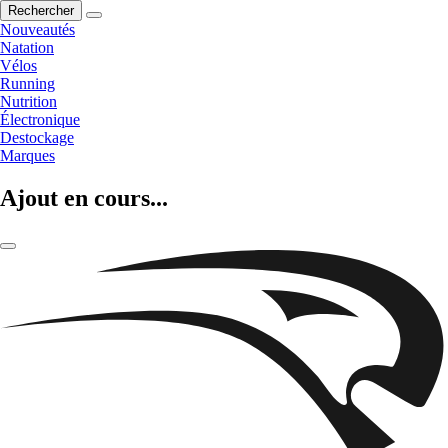
Rechercher
Nouveautés
Natation
Vélos
Running
Nutrition
Électronique
Destockage
Marques
Ajout en cours...