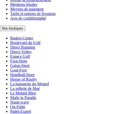
Mentions légales
Moyens de paiement
Tarifs et options de livraison
Avis de confidentialité
Nos boutiques
Basket-Center
Boulevard du Golf
Direct Running
Direct-Volley
Espace Golf
Foot-Store
Galop-Store
Goal-Foot
Handball-Store
House of Rugby
La bagagerie du Motard
La sellerie de Maé
Le Motard Bleu
Made in Paradis
Nauti-wave
On-Fight
Padel-Expert