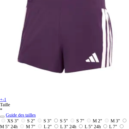
+-1
Taille
*
Guide des tailles
XS 3"
S 2"
S 3"
S 5"
S 7"
M 2"
M 3"
M 5"
24h
M 7"
L 2"
L 3"
24h
L 5"
24h
L 7"