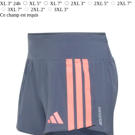
XL 3"
24h
XL 5"
XL 7"
2XL 3"
2XL 5"
2XL 7"
3XL 7"
2XL 2"
3XL 3"
Ce champ est requis