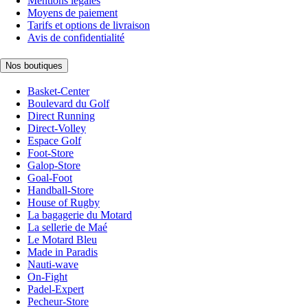
Mentions légales
Moyens de paiement
Tarifs et options de livraison
Avis de confidentialité
Nos boutiques
Basket-Center
Boulevard du Golf
Direct Running
Direct-Volley
Espace Golf
Foot-Store
Galop-Store
Goal-Foot
Handball-Store
House of Rugby
La bagagerie du Motard
La sellerie de Maé
Le Motard Bleu
Made in Paradis
Nauti-wave
On-Fight
Padel-Expert
Pecheur-Store