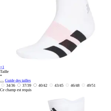
+1
Taille
*
Guide des tailles
34/36
37/39
40/42
43/45
46/48
49/51
Ce champ est requis