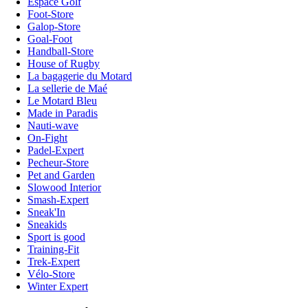
Espace Golf
Foot-Store
Galop-Store
Goal-Foot
Handball-Store
House of Rugby
La bagagerie du Motard
La sellerie de Maé
Le Motard Bleu
Made in Paradis
Nauti-wave
On-Fight
Padel-Expert
Pecheur-Store
Pet and Garden
Slowood Interior
Smash-Expert
Sneak'In
Sneakids
Sport is good
Training-Fit
Trek-Expert
Vélo-Store
Winter Expert