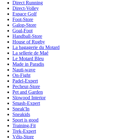
Direct Running
Direct-Volley
Espace Golf
Foot-Store
Galop-Store
Goal-Foot
Handball-Store
House of Rugby
La bagagerie du Motard
La sellerie de Maé
Le Motard Bleu
Made in Paradis
Nauti-wave
On-Fight
Padel-Expert
Pecheur-Store
Pet and Garden
Slowood Interior
Smash-Expert
Sneak'In
Sneakids
Sport is good
Training-Fit
Trek-Expert
Vélo-Store