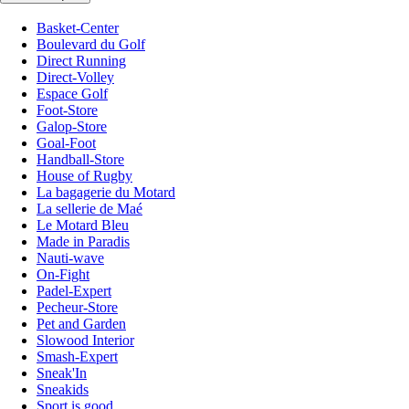
Basket-Center
Boulevard du Golf
Direct Running
Direct-Volley
Espace Golf
Foot-Store
Galop-Store
Goal-Foot
Handball-Store
House of Rugby
La bagagerie du Motard
La sellerie de Maé
Le Motard Bleu
Made in Paradis
Nauti-wave
On-Fight
Padel-Expert
Pecheur-Store
Pet and Garden
Slowood Interior
Smash-Expert
Sneak'In
Sneakids
Sport is good