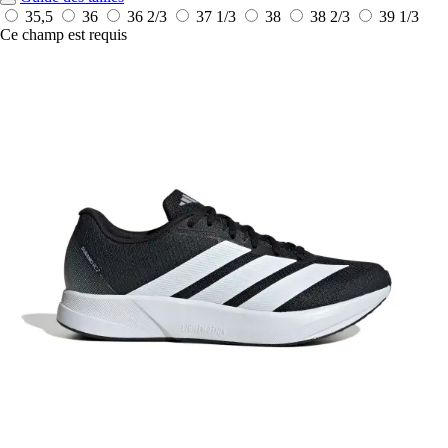
35,5
36
36 2/3
37 1/3
38
38 2/3
39 1/3
Ce champ est requis