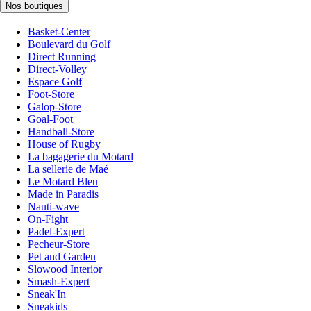
Nos boutiques
Basket-Center
Boulevard du Golf
Direct Running
Direct-Volley
Espace Golf
Foot-Store
Galop-Store
Goal-Foot
Handball-Store
House of Rugby
La bagagerie du Motard
La sellerie de Maé
Le Motard Bleu
Made in Paradis
Nauti-wave
On-Fight
Padel-Expert
Pecheur-Store
Pet and Garden
Slowood Interior
Smash-Expert
Sneak'In
Sneakids