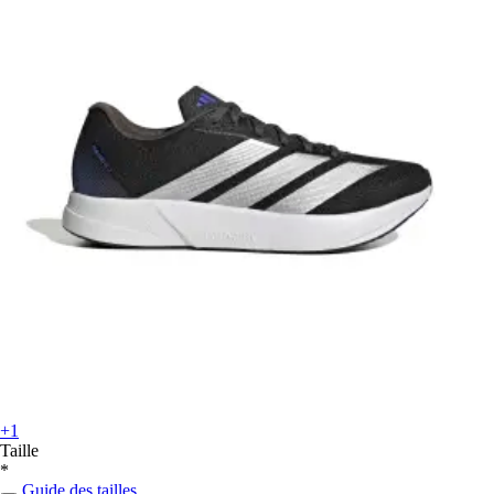
+1
Taille
*
Guide des tailles