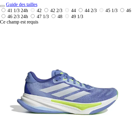
Guide des tailles
41 1/3
24h
42
42 2/3
44
44 2/3
45 1/3
46
46 2/3
24h
47 1/3
48
49 1/3
Ce champ est requis