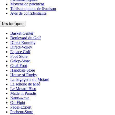
Moyens de paiement
Tarifs et options de livraison
Avis de confidentialité
Nos boutiques
Basket-Center
Boulevard du Golf
Direct Running
Direct-Volley
Espace Golf
Foot-Store
Galop-Store
Goal-Foot
Handball-Store
House of Rugby
La bagagerie du Motard
La sellerie de Maé
Le Motard Bleu
Made in Paradis
Nauti-wave
On-Fight
Padel-Expert
Pecheur-Store