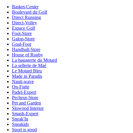
Basket-Center
Boulevard du Golf
Direct Running
Direct-Volley
Espace Golf
Foot-Store
Galop-Store
Goal-Foot
Handball-Store
House of Rugby
La bagagerie du Motard
La sellerie de Maé
Le Motard Bleu
Made in Paradis
Nauti-wave
On-Fight
Padel-Expert
Pecheur-Store
Pet and Garden
Slowood Interior
Smash-Expert
Sneak'In
Sneakids
Sport is good