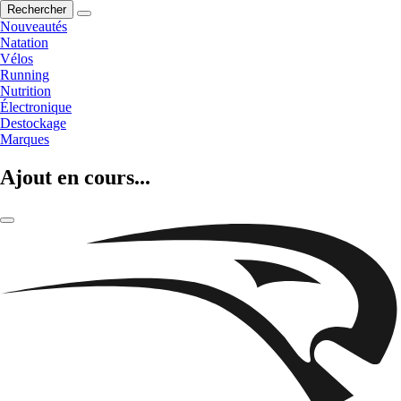
Rechercher
Nouveautés
Natation
Vélos
Running
Nutrition
Électronique
Destockage
Marques
Ajout en cours...