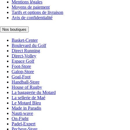
Mentions légales
Moyens de paiement
Tarifs et options de livraison
Avis de confidentialité
Nos boutiques
Basket-Center
Boulevard du Golf
Direct Running
Direct-Volley
Espace Golf
Foot-Store
Galop-Store
Goal-Foot
Handball-Store
House of Rugby
La bagagerie du Motard
La sellerie de Maé
Le Motard Bleu
Made in Paradis
Nauti-wave
On-Fight
Padel-Expert
Pecheur-Store