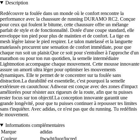
Description
Redécouvre ta foulée dans un monde où le confort rencontre la
performance avec la chaussure de running DURAMO RC2. Conçue
pour ceux qui foulent le bitume, cette chaussure offre un mélange
parfait de style et de fonctionnalité. Dotée d'une coupe standard, elle
enveloppe ton pied pour plus de maintien et de confort. La tige en
mesh légère laisse le pied respirer. Le talon matelassé et la languette
matelassés procurent une sensation de confort immédiate, pour que
chaque run soit un plaisir.Que ce soit pour s'entraîner à l'approche d'un
marathon ou pour ton run quotidien, la semelle intermédiaire
Lightmotion accompagne chaque mouvement. Cette mousse innovante
assure un amorti ultra léger pour optimiser les mouvements
dynamiques. Elle te permet de te concentrer sur ta foulée sans
distraction.La durabilité est essentielle, c'est pourquoi la semelle
extérieure en caoutchouc Adiwear est conçue avec des zones d'impact
améliorées pour résister aux rigueurs de la route, afin que tu puisses
rester focus sur ton objectif.La conception innovante garantit une
grande longévité, pour que tu puisses continuer à repousser tes limites
sans t'inquiéter. Avec adidas, ce n'est pas que du running. Tu redéfinis
le mouvement.
Informations complémentaires
Marque
adidas
Couleur
ftwwht/luor/lucred