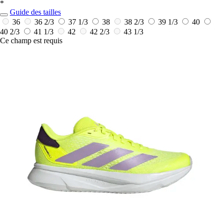
*
Guide des tailles
36
36 2/3
37 1/3
38
38 2/3
39 1/3
40
40 2/3
41 1/3
42
42 2/3
43 1/3
Ce champ est requis