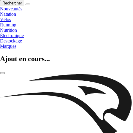
Rechercher
Nouveautés
Natation
Vélos
Running
Nutrition
Électronique
Destockage
Marques
Ajout en cours...