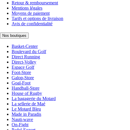
Retour & remboursement
Mentions légales
Moyens de paiement
Tarifs et options de livraison
Avis de confidentialité
Nos boutiques
Basket-Center
Boulevard du Golf
Direct Running
Direct-Volley
Espace Golf
Foot-Store
Galop-Store
Goal-Foot
Handball-Store
House of Rugby
La bagagerie du Motard
La sellerie de Maé
Le Motard Bleu
Made in Paradis
Nauti-wave
On-Fight
Padel-Expert