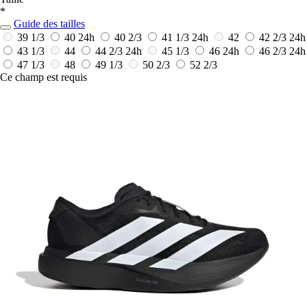
*
Guide des tailles
39 1/3
40
24h
40 2/3
41 1/3
24h
42
42 2/3
24h
43 1/3
44
44 2/3
24h
45 1/3
46
24h
46 2/3
24h
47 1/3
48
49 1/3
50 2/3
52 2/3
Ce champ est requis