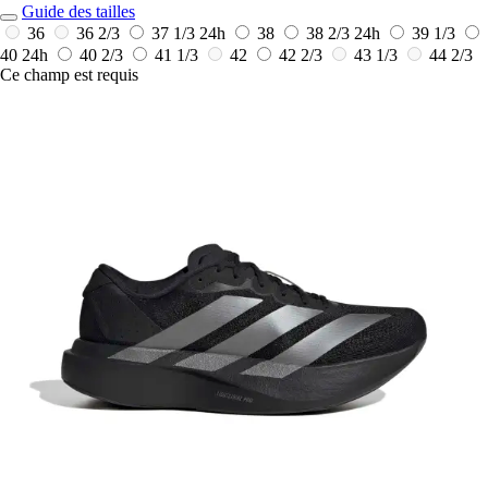
Guide des tailles
36
36 2/3
37 1/3
24h
38
38 2/3
24h
39 1/3
40
24h
40 2/3
41 1/3
42
42 2/3
43 1/3
44 2/3
Ce champ est requis