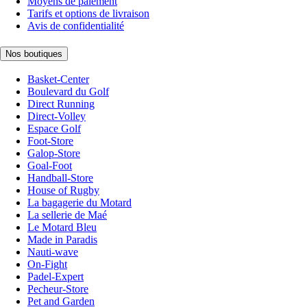
Moyens de paiement
Tarifs et options de livraison
Avis de confidentialité
Nos boutiques
Basket-Center
Boulevard du Golf
Direct Running
Direct-Volley
Espace Golf
Foot-Store
Galop-Store
Goal-Foot
Handball-Store
House of Rugby
La bagagerie du Motard
La sellerie de Maé
Le Motard Bleu
Made in Paradis
Nauti-wave
On-Fight
Padel-Expert
Pecheur-Store
Pet and Garden