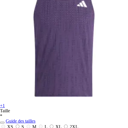
+1
Taille
*
Guide des tailles
XS
S
M
L
XL
2XL