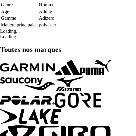
Genre
Homme
Age
Adulte
Gamme
Adizero
Matière principale
polyester
Loading...
Loading...
Toutes nos marques