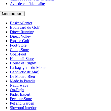
Avis de confidentialité
Nos boutiques
Basket-Center
Boulevard du Golf
Direct Running
Direct-Volley
Espace Golf
Foot-Store
Galop-Store
Goal-Foot
Handball-Store
House of Rugby
La bagagerie du Motard
La sellerie de Maé
Le Motard Bleu
Made in Paradis
Nauti-wave
On-Fight
Padel-Expert
Pecheur-Store
Pet and Garden
Slowood Interior