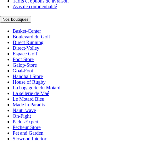
Tarifs et options de livraison
Avis de confidentialité
Nos boutiques
Basket-Center
Boulevard du Golf
Direct Running
Direct-Volley
Espace Golf
Foot-Store
Galop-Store
Goal-Foot
Handball-Store
House of Rugby
La bagagerie du Motard
La sellerie de Maé
Le Motard Bleu
Made in Paradis
Nauti-wave
On-Fight
Padel-Expert
Pecheur-Store
Pet and Garden
Slowood Interior